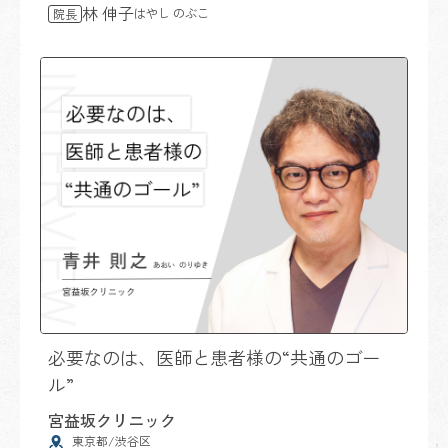
林 伸子
はやし のぶこ
院長
必要なのは、医師と患者様の“共通のゴー
ル”
宮益坂クリニック
東京都/渋谷区