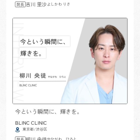
吉川 里沙
よしかわ りさ
院長
今という瞬間に、輝きを。
BLINC CLINIC
東京都/渋谷区
柳川 央徒
やながわ ひろと
院長