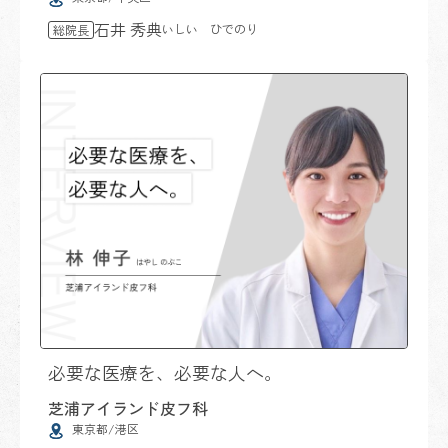
石井 秀典
いしい ひでのり
総院長
必要な医療を、必要な人へ。
芝浦アイランド皮フ科
東京都/港区