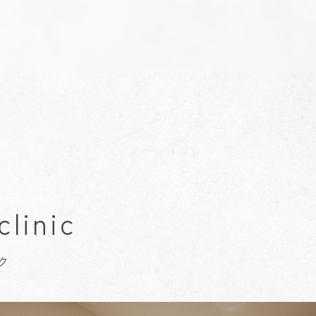
clinic
ク