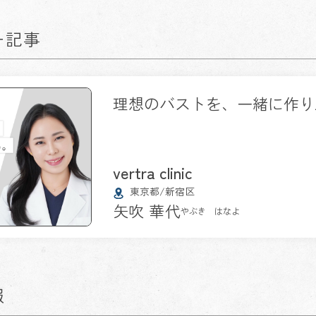
ー記事
理想のバストを、一緒に作り
vertra clinic
東京都/新宿区
矢吹 華代
やぶき はなよ
報